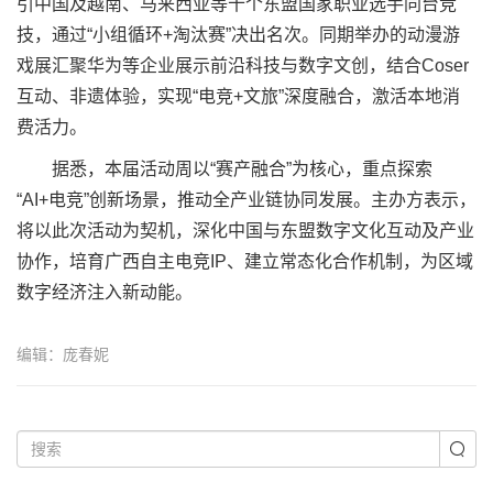
引中国及越南、马来西亚等十个东盟国家职业选手同台竞
技，通过“小组循环+淘汰赛”决出名次。同期举办的动漫游
戏展汇聚华为等企业展示前沿科技与数字文创，结合Coser
互动、非遗体验，实现“电竞+文旅”深度融合，激活本地消
费活力。
据悉，本届活动周以“赛产融合”为核心，重点探索
“AI+电竞”创新场景，推动全产业链协同发展。主办方表示，
将以此次活动为契机，深化中国与东盟数字文化互动及产业
协作，培育广西自主电竞IP、建立常态化合作机制，为区域
数字经济注入新动能。
编辑：庞春妮