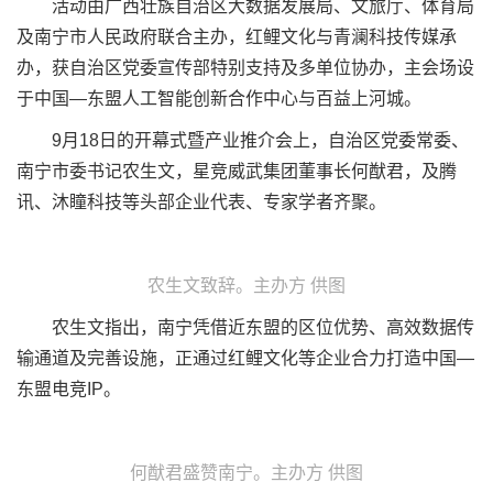
活动由广西壮族自治区大数据发展局、文旅厅、体育局
及南宁市人民政府联合主办，红鲤文化与青澜科技传媒承
办，获自治区党委宣传部特别支持及多单位协办，主会场设
于中国—东盟人工智能创新合作中心与百益上河城。
9月18日的开幕式暨产业推介会上，自治区党委常委、
南宁市委书记农生文，星竞威武集团董事长何猷君，及腾
讯、沐瞳科技等头部企业代表、专家学者齐聚。
农生文致辞。主办方 供图
农生文指出，南宁凭借近东盟的区位优势、高效数据传
输通道及完善设施，正通过红鲤文化等企业合力打造中国—
东盟电竞IP。
何猷君盛赞南宁。主办方 供图