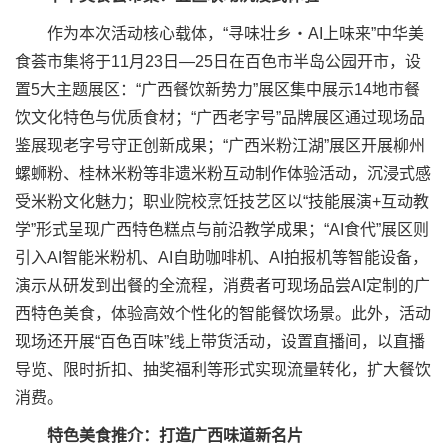
作为本次活动核心载体，“寻味壮乡・AI上味来”中华美
食荟市集将于11月23日—25日在百色市半岛公园开市，设
置5大主题展区：“广西餐饮新势力”展区集中展示14地市餐
饮文化特色与优质食材；“广西老字号”品牌展区通过现场品
鉴展现老字号守正创新成果；“广西米粉江湖”展区开展柳州
螺蛳粉、桂林米粉等非遗米粉互动制作体验活动，沉浸式感
受米粉文化魅力；职业院校烹饪技艺区以“技能展演+互动教
学”形式呈现广西特色糕点与前沿教学成果；“AI食代”展区则
引入AI智能米粉机、AI自助咖啡机、AI拍报机等智能设备，
演示从研发到出餐的全流程，消费者可现场品尝AI定制的广
西特色美食，体验高效个性化的智能餐饮场景。此外，活动
现场还开展“百色百味”线上带货活动，设置直播间，以直播
导览、限时折扣、抽奖福利等形式实现流量转化，扩大餐饮
消费。​
特色美食推介：打造广西味道新名片​