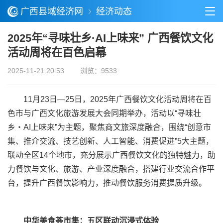
广西县域经济网
经济动态
2025年“寻味壮乡·AI上味来” 广西餐饮文化
活动周将在百色启幕
2025-11-21 20:53
浏览：9533
11月23日—25日，2025年广西餐饮文化活动周将在百
色市与广西文化旅游发展大会同期举办，活动以“寻味壮
乡・AI上味来”为主题，聚焦商文旅深度融合，围绕“创意市
集、推介交流、技艺创新、人工智能、消费促进”5大主题，
联动全区14个地市，充分展示广西餐饮文化的独特魅力，助
力餐饮与文化、旅游、产业深度融合，搭建行业交流合作平
台，提升广西餐饮影响力，推动餐饮服务消费提质升级。​
中华美食荟市集：五区联动沉浸式体验​