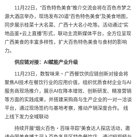
11月22日，“百色特色美食”推介交流会将在百色市梦之
源大酒店举办，现场发布20道“百色特色美食”及美食地图，
同步展示桂菜十大名菜、广西十大名小吃等。活动通过“实
地品鉴+云上直播”形式，联动主流新媒体平台，全方位呈现
广西美食的丰富多样性，扩大百色特色美食与食材的影响
力。
供应链对接：AI赋能产业升级​
11月23日，数智味来・广西餐饮供应链创新对接会将
聚焦AI技术在餐饮行业的应用价值，组织优质食材企业与AI
服务商现场推介，展示AI在降本增效、创新研发、精准营销
等方面的实践成果，并搭建采购商与生产企业的一对一洽谈
平台，通过现场签约与基地考察，推动产销深度合作。​ 线
上线下发力全域联动​
持续开展“烟火百色・百味寻踪”美食达人探店活动，邀
请全国美食博主深入百色各县区特色餐饮店，通过短视频与