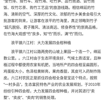
“坐竹排、搭竹车、观竹海、吃竹笋、品竹筒酒、尝竹筒
饭、叹竹芯茶、购竹工艺品”的旅游线路。相信绵延的竹
海、清新的空气、深厚的竹文化、浓郁的竹乡美食会吸引大
批游客的到来，让游客在浪平的竹海里，真正领略到竹子
“超凡脱俗、君子雅风、清淡高远、修身养性”的崇高品格，
在竹海大观感“竹”良多，知“竹”而乐，满“竹”而归。
浪平镇六江村：大力发展四会柑种植
浪平镇六江村公路两旁的山坡上果园一个连一个，绵延
数公里。。六江村由于生态环境良好、气候土质适宜，且种
植过程中都使用农家有机肥，当地所产的四会柑呈扁圆形，
鸡蛋般大小，色泽桔黄鲜亮，果肉香甜，其皮可入药制作陈
皮。六江村农民正是抓住四会柑全身是宝这个特点，按照
“一村多品”，生态富民特色产业的农业发展规划，于2010年
纷纷引种四会柑，大力发展四会柑种植，并对其进行“卖
整”、“卖皮”、“卖肉”的销售处理。