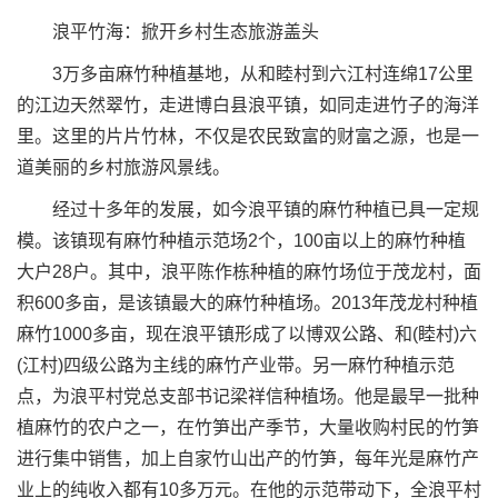
浪平竹海：掀开乡村生态旅游盖头
3万多亩麻竹种植基地，从和睦村到六江村连绵17公里
的江边天然翠竹，走进博白县浪平镇，如同走进竹子的海洋
里。这里的片片竹林，不仅是农民致富的财富之源，也是一
道美丽的乡村旅游风景线。
经过十多年的发展，如今浪平镇的麻竹种植已具一定规
模。该镇现有麻竹种植示范场2个，100亩以上的麻竹种植
大户28户。其中，浪平陈作栋种植的麻竹场位于茂龙村，面
积600多亩，是该镇最大的麻竹种植场。2013年茂龙村种植
麻竹1000多亩，现在浪平镇形成了以博双公路、和(睦村)六
(江村)四级公路为主线的麻竹产业带。另一麻竹种植示范
点，为浪平村党总支部书记梁祥信种植场。他是最早一批种
植麻竹的农户之一，在竹笋出产季节，大量收购村民的竹笋
进行集中销售，加上自家竹山出产的竹笋，每年光是麻竹产
业上的纯收入都有10多万元。在他的示范带动下，全浪平村