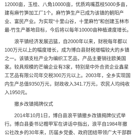
12000亩，玉桂、八角10000亩，优质鸡嘴荔枝5000多亩，
建有麻竹笋加工厂1个。麻竹笋生产已成为该镇的朝阳产
业、富民产业。为实现“十里山谷，十里麻竹”和创建玉林市
最-竹生产基地目标，今后将以每年10000亩种植速度增长。
浪平镇经济发展迅猛，自2000年以来，财税每年都以
100万元以上的幅度增长，成为博白县财税增幅较大的乡镇
之一。该镇支柱产业为编织工艺品，产品主要销往欧美国
家。较具规模的芒编企业有3家，特别是中外合资企业鑫星
工艺品有限公司年交税300万元以上。2003年，全乡实现国
内生产总值9350万元，财政收入341.7万元，农民人均纯收
入1950元。
撤乡改镇揭牌仪式
2014年10月1日，博白县浪平镇撤乡改镇揭牌仪式举
行。博白县委书记禤甲军在讲话中指出，浪平自1984年撤
公社改乡的30年来，历届乡党委、政府团结带领广大干部群