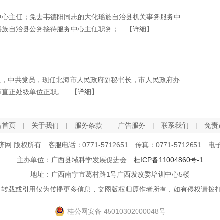
中心主任；免去韦德阳同志的大化瑶族自治县机关事务服务中
瑶族自治县公务接待服务中心主任职务； 【
详细
】
生，中共党员，现任北海市人民政府副秘书长，市人民政府办
市直正处级单位正职。 【
详细
】
站首页
|
关于我们
|
服务条款
|
广告服务
|
联系我们
|
免责
经济网 版权所有 客服电话：0771-5712651 传真：0771-5712651 电子邮
主办单位：广西县域科学发展促进会
桂ICP备11004860号-1
地址：广西南宁市葛村路1号广西发改委培训中心5楼
转载或引用仅为传播更多信息，文图版权归原作者所有，如有侵权请拨打0771
桂公网安备 45010302000048号