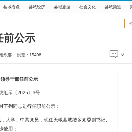
县域看点
县域经济
县域旅游
社会文化
县域频道
任前公示
0
会组织部 浏览：
15498
领导干部任前公示
示〔2025〕3号
下列同志进行任职前公示：
月生，大学，中共党员，现任天峨县坡结乡党委副书记、
步使用；