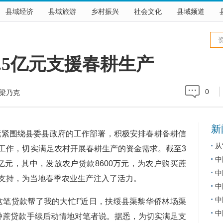
县域经济
县域旅游
乡村振兴
社会文化
县域频道
.5亿元支援春耕生产
0
梁乃克
新
紧围绕县委县政府的工作部署，积极安排春耕备耕信
从
工作，切实满足农村开展春耕生产的资金需求。截至3
中
5亿元，其中，发放农户贷款8600万元，为农户购买蔗
中
支持，为当地春季农业生产注入了活力。
中
中
笔贷款帮了我的大忙!”近日，扶绥县渠黎华侨林场渠
中
种蔗贷款手续后动情地对笔者说。据悉，为切实满足支