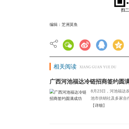
扫二
编辑：芝洲莫鱼
相关阅读
XIANG GUAN YUE DU
广西河池福达冷链招商签约圆
8月23日，河池福
池市供销社及多家合
【
详细
】