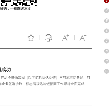
3
维码，手机阅读本文
4
5
6
7
8
9
满成功
10
达农产品冷链物流园（以下简称福达冷链）与河池市商务局、河
作企业签署协议，标志着福达冷链招商工作即将全面完成。