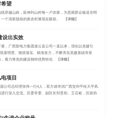
村希望
电线穿越山岭，延伸到山村每一户农家，为贫困群众输送光明
，一个清新脱俗的新农村展现在眼前。 【
详细
】
建设出实效
开展，广西新电力集团凌云县公司一直以来，强化以党建引
、筑基明责、狠抓落实、精准发力，不断夯实党建基础等形
力，着力将党的建设独特优势转化 【
详细
】
风电项目
能源公司总经理张伟一行4人，双方就华润广西贺州平桂大平风
划进行深入交流。区委常委、副区长邹贵初、王石彬，区政协