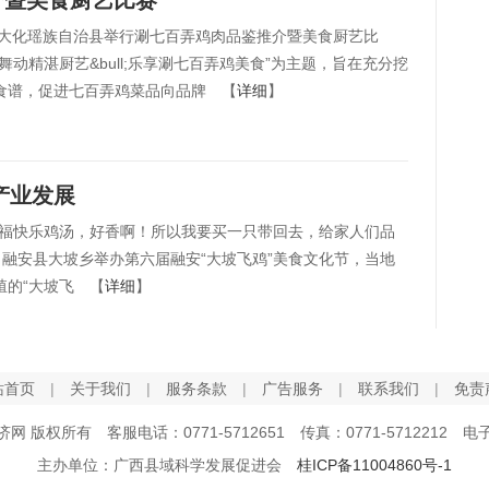
介暨美食厨艺比赛
大化瑶族自治县举行涮七百弄鸡肉品鉴推介暨美食厨艺比
动精湛厨艺&bull;乐享涮七百弄鸡美食”为主题，旨在充分挖
食谱，促进七百弄鸡菜品向品牌 【
详细
】
产业发展
快乐鸡汤，好香啊！所以我要买一只带回去，给家人们品
日，融安县大坡乡举办第六届融安“大坡飞鸡”美食文化节，当地
殖的“大坡飞 【
详细
】
站首页
|
关于我们
|
服务条款
|
广告服务
|
联系我们
|
免责
经济网 版权所有 客服电话：0771-5712651 传真：0771-5712212 电子邮
主办单位：广西县域科学发展促进会
桂ICP备11004860号-1