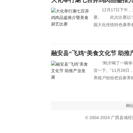
大化举行涮七百弄鸡肉品鉴推
12月17日下午，
赛。 此次比赛以“舞
掘大化传统特色康养
融安县“飞鸡”美食文化节 助推
“刚才喝了一碗幸福
尝一下。”11月28
养殖户纷纷把自家养
网
© 2004-2024 广西县域