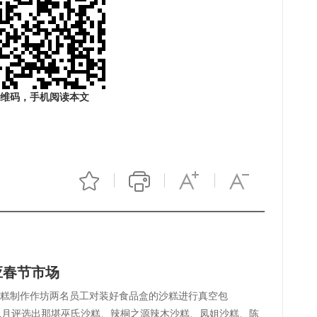
维码，手机阅读本文
应春节市场
沙糕制作作坊两名员工对装好食品盒的沙糕进行真空包
1月评选出那堪巫氏沙糕、辣桐之源辣木沙糕、凤姐沙糕、陈