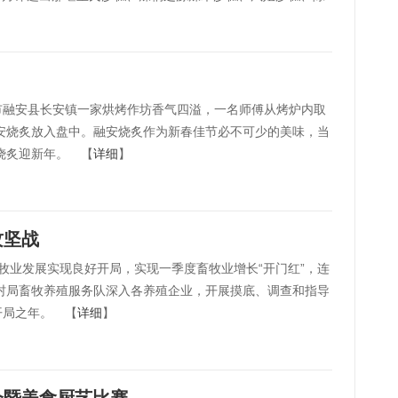
州市融安县长安镇一家烘烤作坊香气四溢，一名师傅从烤炉内取
安烧炙放入盘中。融安烧炙作为新春佳节必不可少的美味，当
烧炙迎新年。 【
详细
】
攻坚战
畜牧业发展实现良好开局，实现一季度畜牧业增长“开门红”，连
村局畜牧养殖服务队深入各养殖企业，开展摸底、调查和指导
开局之年。 【
详细
】